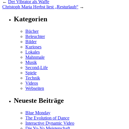
←
Der Vibrator als Waffe
Christoph Maria Herbst liest „Resturlaub“
→
Kategorien
Bücher
Beleuchter
Bilder
Kurioses
Lokales
Mahnmale
Musik
Second-Life
Spiele
Technik
Videos
Webseiten
Neueste Beiträge
Blue Monday
The Evolution of Dance
Interactive Dynamic Video
Die Yo-Yo Meisterschaft