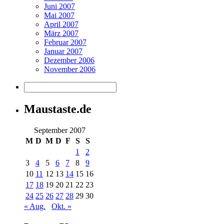
Juni 2007
Mai 2007
April 2007
März 2007
Februar 2007
Januar 2007
Dezember 2006
November 2006
Maustaste.de
September 2007
M
D
M
D
F
S
S
1
2
3
4
5
6
7
8
9
10
11
12
13
14
15
16
17
18
19
20
21
22
23
24
25
26
27
28
29
30
« Aug.
Okt. »