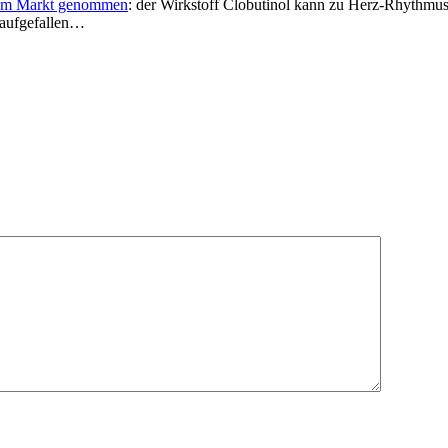
t vom Markt genommen
: der Wirkstoff Clobutinol kann zu Herz-Rhythmus
t aufgefallen…