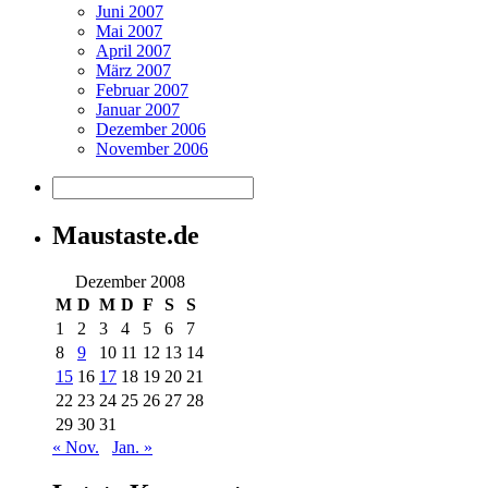
Juni 2007
Mai 2007
April 2007
März 2007
Februar 2007
Januar 2007
Dezember 2006
November 2006
Maustaste.de
Dezember 2008
M
D
M
D
F
S
S
1
2
3
4
5
6
7
8
9
10
11
12
13
14
15
16
17
18
19
20
21
22
23
24
25
26
27
28
29
30
31
« Nov.
Jan. »