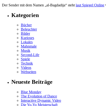
Der Sender mit dem Namen „al-Bagdadija“ steht
laut Spiegel Online
v
Kategorien
Bücher
Beleuchter
Bilder
Kurioses
Lokales
Mahnmale
Musik
Second-Life
Spiele
Technik
Videos
Webseiten
Neueste Beiträge
Blue Monday
The Evolution of Dance
Interactive Dynamic Video
Die Yo-Yo Meisterschaft