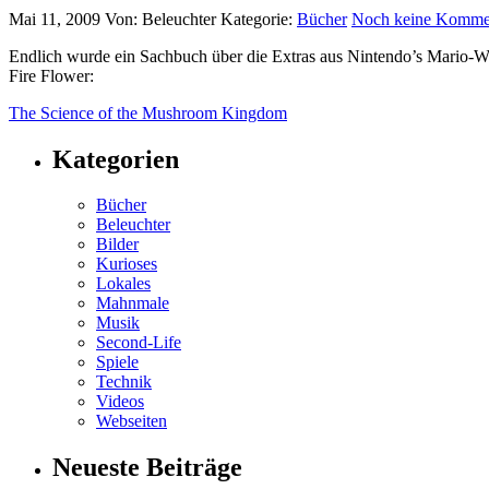
Mai 11, 2009
Von: Beleuchter
Kategorie:
Bücher
Noch keine Komme
Endlich wurde ein Sachbuch über die Extras aus Nintendo’s Mario-We
Fire Flower:
The Science of the Mushroom Kingdom
Kategorien
Bücher
Beleuchter
Bilder
Kurioses
Lokales
Mahnmale
Musik
Second-Life
Spiele
Technik
Videos
Webseiten
Neueste Beiträge