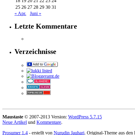
18
19
20
21
22
23
24
25
26
27
28
29
30
31
« Apr.
Juni »
Letzte Kommentare
Verzeichnisse
Maustaste
© 2007-2013 Version:
WordPress 5.7.15
Neue Artikel
und
Kommentare
.
Prosumer 1.4
- erstellt von
Nurudin Jauhari
. Original-Theme aus den 