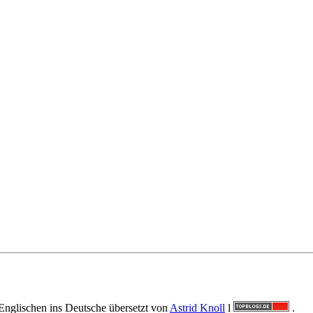
Englischen ins Deutsche übersetzt von
Astrid Knoll
l
.