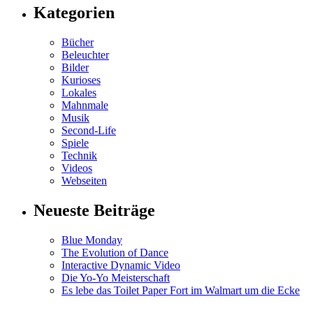
Kategorien
Bücher
Beleuchter
Bilder
Kurioses
Lokales
Mahnmale
Musik
Second-Life
Spiele
Technik
Videos
Webseiten
Neueste Beiträge
Blue Monday
The Evolution of Dance
Interactive Dynamic Video
Die Yo-Yo Meisterschaft
Es lebe das Toilet Paper Fort im Walmart um die Ecke