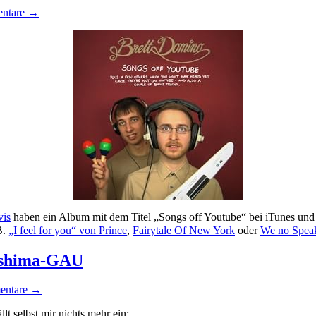
entare →
vis
haben ein Album mit dem Titel „Songs off Youtube“ bei iTunes un
B.
„I feel for you“ von Prince
,
Fairytale Of New York
oder
We no Spea
kushima-GAU
entare →
lt selbst mir nichts mehr ein: