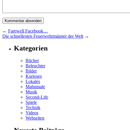
←
Farewell Facebook…
Die schnellesten Feuerwehrmänner der Welt
→
Kategorien
Bücher
Beleuchter
Bilder
Kurioses
Lokales
Mahnmale
Musik
Second-Life
Spiele
Technik
Videos
Webseiten