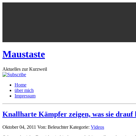
Maustaste
Aktuelles zur Kurzweil
Home
über mich
Impressum
Knallharte Kämpfer zeigen, was sie drauf
Oktober 04, 2011
Von: Beleuchter
Kategorie:
Videos