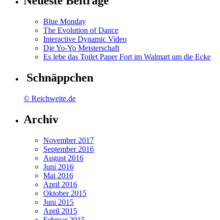
Neueste Beiträge
Blue Monday
The Evolution of Dance
Interactive Dynamic Video
Die Yo-Yo Meisterschaft
Es lebe das Toilet Paper Fort im Walmart um die Ecke
Schnäppchen
© Reichweite.de
Archiv
November 2017
September 2016
August 2016
Juni 2016
Mai 2016
April 2016
Oktober 2015
Juni 2015
April 2015
Februar 2015